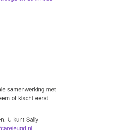
male samenwerking met
eem of klacht eerst
n. U kunt Sally
carejeugd.nl