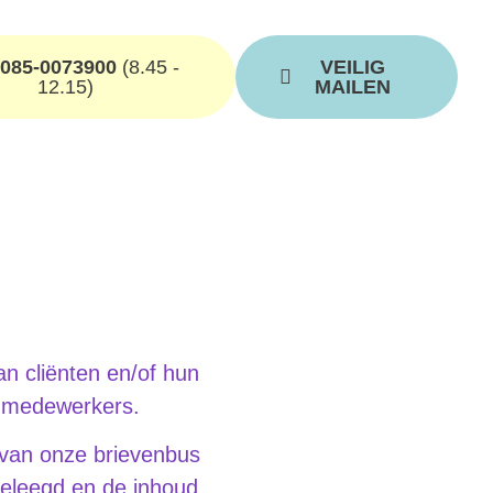
 085-0073900
(8.45 -
VEILIG
12.15)
MAILEN
an cliënten en/of hun
ze medewerkers.
 van onze brievenbus
geleegd en de inhoud