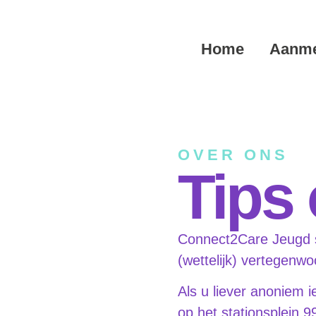
Home
Aanme
OVER ONS
Tips 
Connect2Care Jeugd st
(wettelijk) vertegenw
Als u liever anoniem 
op het stationsplein 